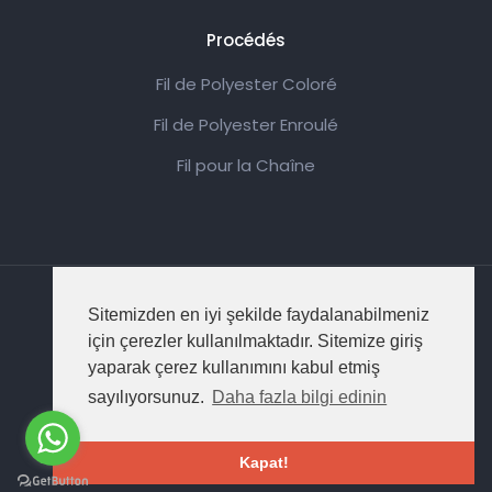
Procédés
Fil de Polyester Coloré
Fil de Polyester Enroulé
Fil pour la Chaîne
Sitemizden en iyi şekilde faydalanabilmeniz
© 2022 Dolphiner. Tous Droits Réservés..
için çerezler kullanılmaktadır. Sitemize giriş
yaparak çerez kullanımını kabul etmiş
Protection des Données Personnelles
sayılıyorsunuz.
Daha fazla bilgi edinin
Conception et Logiciel:
Roll Yapım
Kapat!